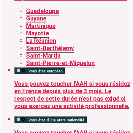
Guadeloupe
Guyane
Martinique
Mayotte
La Réunion
Saint-Barthélemy
Saint-Martin
Saint-Pierre-et-Miquelon
Vous êtes européen
Vous pouvez toucher l'AAH si vous résidez
en France
depuis plus de 3 mois
. Le
respect de cette durée n'est
pas exigé
si
vous exercez une
activité professionnelle
.
Vous êtes d'une autre nationalité
Vous pouvez toucher l'AAH si vous résidez